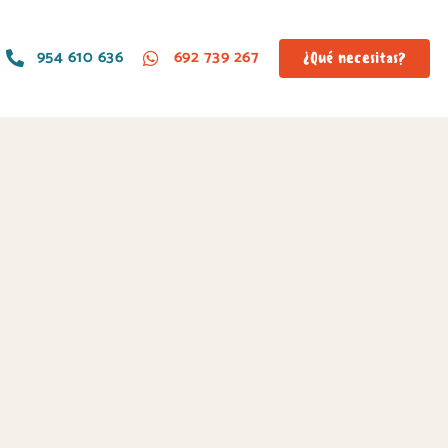
954 610 636
692 739 267
¿Qué necesitas?